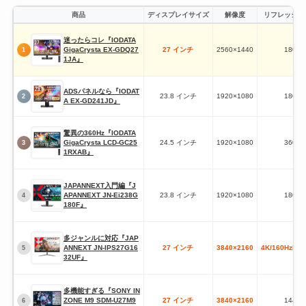
商品
ディスプレイサイズ
解像度
リフレッシュ
迷ったらコレ『IODATA
GigaCrysta EX-GDQ27
27 インチ
2560×1440
180Hz
1
1JA』
ADSパネルなら『IODAT
23.8 インチ
1920×1080
180Hz
2
A EX-GD241JD』
驚異の360Hz『IODATA
GigaCrysta LCD-GC25
24.5 インチ
‎1920×1080
360Hz
3
1RXAB』
JAPANNEXT入門編『J
APANNEXT JN-Ei238G
23.8 インチ
‎1920×1080
180Hz
4
180F』
多ジャンルに対応『JAP
ANNEXT JN-IPS27G16
27 インチ
3840×2160
4K/160HzFHD
5
32UF』
多機能すぎる『SONY IN
ZONE M9 SDM-U27M9
27 インチ
3840×2160
144Hz
6