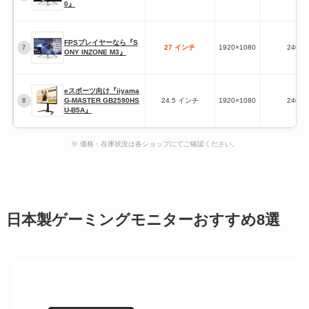
0』
FPSプレイヤーなら『S
27 インチ
‎1920×1080
240Hz
7
ONY INZONE M3』
eスポーツ向け『iiyama
G-MASTER GB2590HS
24.5 インチ
‎1920×1080
240Hz
8
U-B5A』
※ 価格・在庫状況は各ショップにてご確認ください。
日本製ゲーミングモニターおすすめ8選