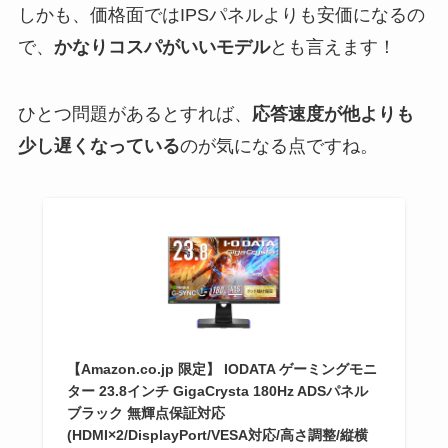
しかも、価格面ではIPSパネルよりも安価になるの
で、
かなりコスパがいいモデル
とも言えます！
ひとつ問題があるとすれば、
応答速度が他よりも
少し遅くなっている
のが気になる点ですね。
【Amazon.co.jp 限定】 IODATA ゲーミングモニ
ター 23.8インチ GigaCrysta 180Hz ADSパネル
ブラック 無輝点保証対応
(HDMI×2/DisplayPort/VESA対応/高さ調整/縦横