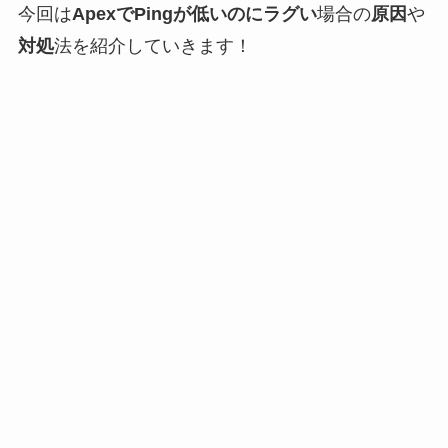
今回は
ApexでPingが低いのにラグい
場合の
原因
や
対処
法を紹介していきます！