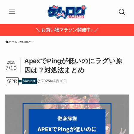
＼ お買い物マラソン開催中♪ ／
ホーム
valorant
ApexでPingが低いのにラグい原
2025
7/10
因は？対処法まとめ
PR
2025年7月10日
valorant