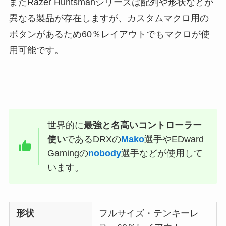
またRazer Huntsmanシリーズは配列や形状などが
異なる製品が存在しますが、カスタムマクロ用の
ボタンがあるため60％レイアウトでもマクロが使
用可能です。
世界的に
最強と名高いコントローラー
使い
であるDRXの
Mako
選手やEDward
Gamingの
nobody
選手などが使用して
います。
形状
フルサイズ・テンキーレ