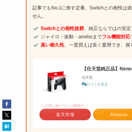
記事でもNo.1に推す定番。Switchとの相
せん。
Switchとの相性抜群
。純正ならではの安定
ジャイロ・振動・amiiboまで
フル機能対応
高い耐久性
。一度買えば長く愛用でき、握
【任天堂純正品】Ninten
任天堂.
口コミを見る
＼お買い物マラソン開催中♪／
楽天市場
Amazon