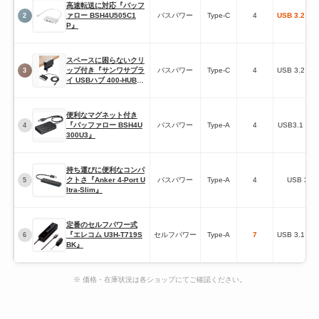
高速転送に対応『バッフ
ァロー BSH4U505C1
バスパワー
Type-C
4
USB 3.2 Ge
2
P』
スペースに困らないクリ
ップ付き『サンワサプラ
バスパワー
Type-C
4
USB 3.2 Ge
3
イ USBハブ 400-HUBC0
65NS』
便利なマグネット付き
『バッファロー BSH4U
バスパワー
Type-A
4
USB3.1 Ge
4
300U3』
持ち運びに便利なコンパ
クトさ『Anker 4-Port U
バスパワー
Type-A
4
USB 3.0
5
ltra-Slim』
定番のセルフパワー式
『エレコム U3H-T719S
セルフパワー
Type-A
7
USB 3.1 Ge
6
BK』
※ 価格・在庫状況は各ショップにてご確認ください。