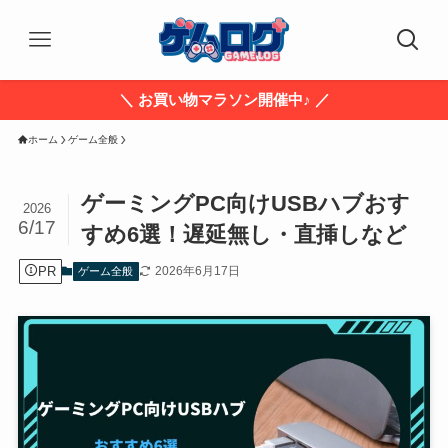
＼ お買い物マラソン開催中♪ ／
ホーム
ゲーム全般
ゲーミングPC向けUSBハブおす
2026
6/17
すめ6選！遅延無し・直挿しなど
PR
2026年6月17日
ゲーム全般