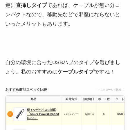
逆に
直挿しタイプ
であれば、ケーブルが無い分コ
ンパクトなので、移動先などで邪魔にならないと
いったメリットもあります。
自分の環境に合ったUSBハブのタイプを選びまし
ょう。私のおすすめは
ケーブルタイプ
ですね！
おすすめ商品スペック比較
← スクロールで比較 →
商品
給電方式
接続端子
ポート数
ポート規格
様々なデバイスに対応
『Anker PowerExpand
バスパワー
Type-C
6
USB 3.0
1
6-in-1』