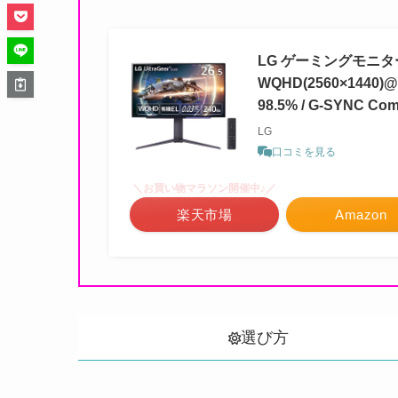
LG ゲーミングモニター U
WQHD(2560×1440)@
98.5% / G-SYNC Co
LG
口コミを見る
＼お買い物マラソン開催中♪／
楽天市場
Amazon
選び方