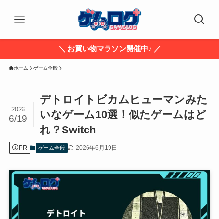
＼ お買い物マラソン開催中♪ ／
ホーム
ゲーム全般
デトロイトビカムヒューマンみた
2026
いなゲーム10選！似たゲームはど
6/19
れ？Switch
PR
2026年6月19日
ゲーム全般