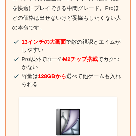
を快適にプレイできる中間グレード。Proほ
どの価格は出せないけど妥協もしたくない人
の本命です。
13インチの大画面
で敵の視認とエイムが
しやすい
Pro以外で唯一の
M2チップ搭載
でカクつ
かない
容量は
128GBから
選べて他ゲームも入れ
られる