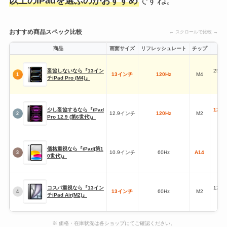
以上のiPadを選ぶのがおすすめ
ですね。
おすすめ商品スペック比較
← スクロールで比較 →
商品
画面サイズ
リフレッシュレート
チップ
妥協しないなら『13イン
256
13インチ
120Hz
M4
1
チiPad Pro (M4)』
少し妥協するなら『iPad
128
12.9インチ
120Hz
M2
2
Pro 12.9 (第6世代)』
2G
価格重視なら『iPad(第1
10.9インチ
60Hz
A14
6
3
0世代)』
コスパ重視なら『13イン
128
13インチ
60Hz
M2
4
チiPad Air(M2)』
※ 価格・在庫状況は各ショップにてご確認ください。