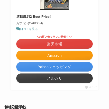
逆転裁判2 Best Price!
カプコン(CAPCOM)
口コミを見る
＼お買い物マラソン開催中♪／
楽天市場
Amazon
Yahooショッピング
メルカリ
ポチップ
逆転裁判3