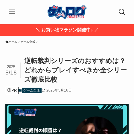
＼ お買い物マラソン開催中♪ ／
ホーム
ゲーム全般
逆転裁判シリーズのおすすめは？
2025
どれからプレイすべきか全シリー
5/16
ズ徹底比較
PR
2025年5月16日
ゲーム全般