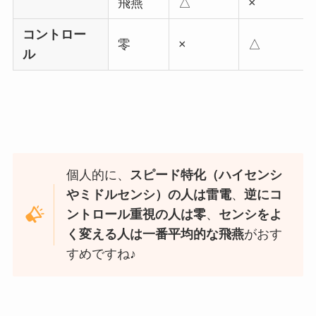
飛燕
△
×
コントロー
零
×
△
ル
個人的に、
スピード特化（ハイセンシ
やミドルセンシ）の人は雷電
、
逆にコ
ントロール重視の人は零
、
センシをよ
く変える人は一番平均的な飛燕
がおす
すめですね♪