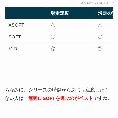
スクロールできます
滑走速度
滑走の安
XSOFT
△
△
SOFT
〇
〇
MID
◎
◎
ちなみに、シリーズの特徴からあまり逸脱したく
ない人は、
無難にSOFTを選ぶのがベスト
ですね。