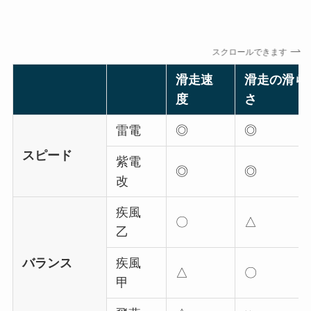
スクロールできます
滑走速
滑走の滑ら
度
さ
雷電
◎
◎
スピード
紫電
◎
◎
改
疾風
〇
△
乙
バランス
疾風
△
〇
甲