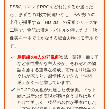
PS5のコマンドRPGをどれにするか迷った
ら、まずこの1枚で間違いなし。今や数々の
名作が採用する「HD-2D」の元祖シリーズ第
二弾で、物語の濃さ・バトルの手ごたえ・映
像美を一本でまかなえる総合力No.1モデルで
す。
鳥肌級の8人の群像劇
盗賊・薬師・踊り子
など個性豊かな主人公が、それぞれの物
語を旅する重厚な構成。前作より物語の
交錯が深まり、感情移入できる「仲間
感」がぐっと増しています。
HD-2Dの元祖が到達した映像美。ドット
絵と最新の光表現が溶け合う世界は歩く
だけで美しく、後発の名作が手本にした
「本家の完成形」を自分の目で確かめら