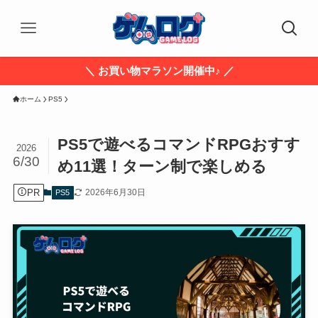
＼ お買い物マラソン開催中♪ ／
ホーム
PS5
PS5で遊べるコマンドRPGおすす
2026
6/30
め11選！ターン制で楽しめる
PR
2026年6月30日
PS5