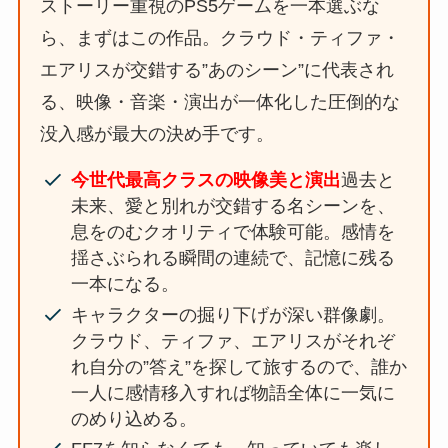
ストーリー重視のPS5ゲームを一本選ぶな
ら、まずはこの作品。クラウド・ティファ・
エアリスが交錯する”あのシーン”に代表され
る、映像・音楽・演出が一体化した圧倒的な
没入感が最大の決め手です。
今世代最高クラスの映像美と演出
過去と
未来、愛と別れが交錯する名シーンを、
息をのむクオリティで体験可能。感情を
揺さぶられる瞬間の連続で、記憶に残る
一本になる。
キャラクターの掘り下げが深い群像劇。
クラウド、ティファ、エアリスがそれぞ
れ自分の”答え”を探して旅するので、誰か
一人に感情移入すれば物語全体に一気に
のめり込める。