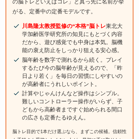
の脳トレといえばコレ」と真っ先に名前が挙
がる、定番中の定番モデルです。
川島隆太教授監修の“本格”脳トレ
東北大
学加齢医学研究所の知見にもとづく内容
だから、遊び感覚でも中身は本気。脳機
能の衰え防止をしっかり狙える安心感。
脳年齢を数字で測れるから続く。プレイ
するたび今の脳年齢が見えるので、「昨
日より若く」を毎日の習慣にしやすいの
が高齢者にうれしいポイント。
計算やじゃんけんなど操作はシンプル。
難しいコントローラー操作がいらず、子
どもから高齢者まですぐ始められる間口
の広さも定番たるゆえん。
脳トレ目的で1本だけ選ぶなら、まずこの候補。信頼性