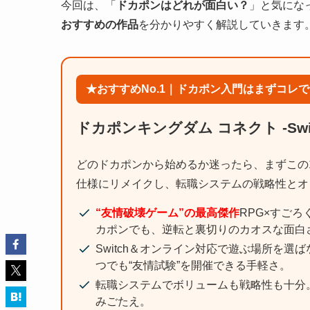
今回は、「
ドカポンはどれが面白い？
」と気にな
おすすめの作品
を分かりやすく解説していきます
★おすすめNo.1｜ドカポン入門はまずコレ
ドカポンキングダム コネクト -Swi
どのドカポンから始めるか迷ったら、まずこの
仕様にリメイクし、転職システムの戦略性とオ
“友情破壊ゲーム”の最高傑作
RPG×すご
カポンでも、逆転と裏切りのカオスな面白
Switch＆オンライン対応で遊ぶ場所を
つでも“友情試験”を開催できる手軽さ。
転職システムでボリュームも戦略性も十分
みごたえ。