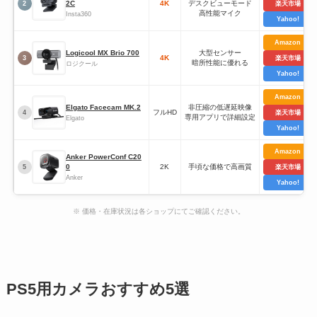
2C
4K
デスクビューモード
2
楽天市場
高性能マイク
Insta360
Yahoo!
Amazon
Logicool MX Brio 700
大型センサー
4K
3
楽天市場
暗所性能に優れる
ロジクール
Yahoo!
Amazon
Elgato Facecam MK.2
非圧縮の低遅延映像
フルHD
4
楽天市場
専用アプリで詳細設定
Elgato
Yahoo!
Amazon
Anker PowerConf C20
0
2K
手頃な価格で高画質
5
楽天市場
Anker
Yahoo!
※ 価格・在庫状況は各ショップにてご確認ください。
PS5用カメラおすすめ5選