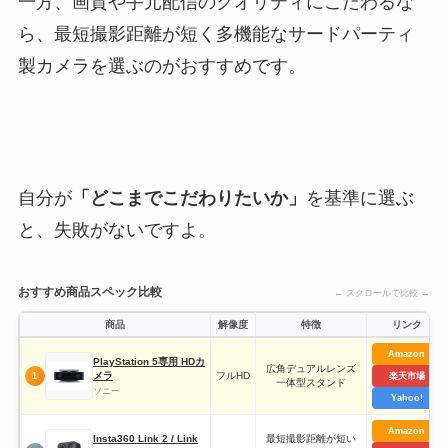
一方、画質や手元配信のクオリティにこだわるな
ら、最短撮影距離が短く多機能なサードパーティ
製カメラを選ぶのがおすすめです。
自分が
「どこまでこだわりたいか」
を基準に選ぶ
と、失敗がないですよ。
おすすめ商品スペック比較
← スクロールで比較 →
商品
解像度
特徴
リンク
Amazon
PlayStation 5専用 HDカ
広角デュアルレンズ
メラ
フルHD
1
楽天市場
一体型スタンド
ソニー
Yahoo!
Amazon
Insta360 Link 2 / Link
最短撮影距離が短い