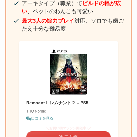
アーキタイプ（職業）で
ビルドの幅が広
い
、ペットのわんこも可愛い
最大3人の協力プレイ
対応、ソロでも歯ご
たえ十分な難易度
Remnant II レムナント２ – PS5
THQ Nordic
口コミを見る
＼お買い物マラソン開催中♪／